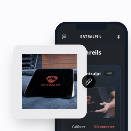
ENTRALPI
Appareils
LIVRAISON
RETOURS
CONDITIONS
DONNÉES
Plaque Entralpi
84%
Connecté
Calibrer
Déconnecter